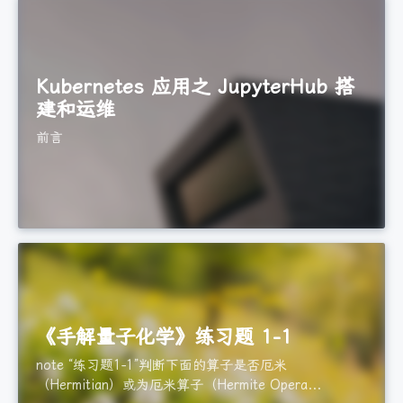
Kubernetes 应用之 JupyterHub 搭
建和运维
前言
《手解量子化学》练习题 1-1
note “练习题1-1”判断下面的算子是否厄米
（Hermitian）或为厄米算子（Hermite Opera...