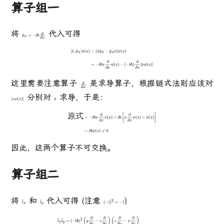
算子组一
将
代入可得
p
^
x
=
−
i
ℏ
d
d
x
[
x
^
,
p
^
x
]
ψ
(
x
)
=
(
x
^
p
^
x
−
p
^
x
x
^
)
ψ
(
x
)
=
−
i
ℏ
x
d
d
x
ψ
(
x
)
−
(
−
i
ℏ
)
d
d
x
[
x
ψ
(
x
)
]
这里需要注意算子
是求导算子，根据链式法则应该对
d
d
x
分别对
求导，于是：
[
x
ψ
(
x
)
]
x
原
式
原
式
=
−
i
ℏ
x
d
d
x
ψ
(
x
)
+
i
ℏ
[
x
d
d
x
ψ
(
x
)
+
ψ
(
x
)
]
=
i
ℏ
ψ
(
x
)
≠
0
因此，这两个算子
不可交换
。
算子组二
将
和
代入可得 (注意
)
l
^
x
l
^
y
(
−
i
)
2
=
−
1
l
^
x
l
^
y
=
(
−
i
ℏ
)
2
(
y
∂
∂
z
−
z
∂
∂
y
)