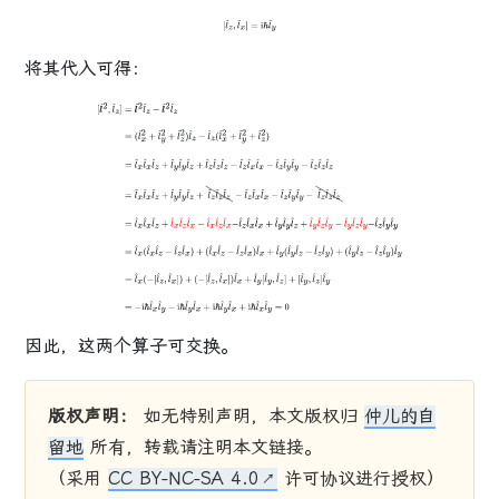
[
l
^
z
,
l
^
x
]
=
i
ℏ
l
^
y
将其代入可得：
[
l
^
2
,
l
^
z
]
=
l
^
2
l
^
z
−
l
^
2
l
^
z
=
(
l
^
x
2
+
l
^
y
2
+
l
^
z
2
)
l
^
z
−
l
^
z
(
l
^
x
2
+
l
^
y
2
+
l
^
z
2
)
=
l
^
x
l
^
x
l
^
z
+
l
^
y
l
^
y
l
^
z
+
l
^
z
l
^
z
l
^
z
−
l
^
z
l
^
x
l
^
x
−
l
^
z
l
^
y
l
^
y
−
l
^
z
l
^
z
l
^
z
=
l
^
x
l
^
x
l
^
z
+
l
^
y
l
^
y
l
^
z
+
l
^
z
l
^
z
l
^
z
−
l
^
z
l
^
x
l
^
x
−
l
^
z
l
^
y
l
^
y
−
l
^
z
l
^
z
l
^
z
=
l
^
x
l
^
x
l
^
z
+
l
^
x
l
^
z
l
^
x
−
l
^
x
l
^
z
l
^
x
−
l
^
z
l
^
x
l
^
x
+
l
^
y
l
^
y
l
^
z
+
l
^
y
l
^
z
l
^
y
−
l
^
y
l
^
z
l
^
y
−
l
^
z
l
^
y
l
^
y
=
l
^
x
(
l
^
x
l
^
z
−
l
^
z
l
^
x
)
+
(
l
^
x
l
^
z
−
l
^
z
l
^
x
)
l
^
x
+
l
^
y
(
l
^
y
l
^
z
−
l
^
z
l
^
y
)
+
(
l
^
y
l
^
z
−
l
^
z
l
^
y
)
l
^
y
=
l
^
x
(
−
[
l
^
z
,
l
^
x
]
)
+
(
−
[
l
^
z
,
l
^
x
]
)
l
^
x
+
l
^
y
[
l
^
y
,
l
^
z
]
+
因此，这两个算子
可交换
。
[
l
^
y
,
l
^
z
]
l
^
y
=
−
i
ℏ
l
^
x
l
^
y
−
i
ℏ
l
^
y
l
^
x
+
i
ℏ
l
^
y
l
^
x
+
i
ℏ
l
^
x
l
^
y
=
0
版权声明：
如无特别声明，本文版权归
仲儿的自
留地
所有，转载请注明本文链接。
（采用
CC BY-NC-SA 4.0
许可协议进行授权）