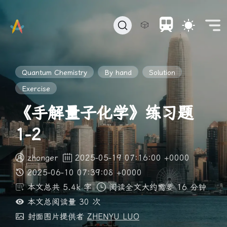
🎲
Quantum Chemistry
By hand
Solution
Exercise
《手解量子化学》练习题
1-2
zhonger
2025-05-19 07:16:00 +0000
2025-06-10 07:39:08 +0000
本文总共 5.4k 字
阅读全文大约需要 16 分钟
本文总阅读量
30
次
封面图片提供者
ZHENYU LUO