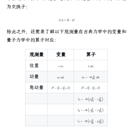
为交换子：
[
f
^
,
g
^
]
≡
f
^
g
^
−
g
^
f
^
除此之外，还需要了解以下观测量在古典力学中的变量和
量子力学中的算子对应：
观测量
变量
算子
位置
x
(
r
)
x
^
(
x
^
)
动量
p
x
(
p
)
p
^
x
=
−
i
ℏ
d
d
x
(
p
^
)
角动量
l
2
=
l
x
2
+
l
y
2
+
l
z
l
2
^
2
=
l
^
x
2
+
l
^
y
2
+
l
^
z
2
l
^
x
=
−
i
ℏ
(
y
∂
∂
z
−
z
∂
∂
y
)
l
^
y
=
−
i
ℏ
(
z
∂
∂
x
−
x
∂
∂
z
)
l
^
z
=
−
i
ℏ
(
x
∂
∂
y
−
y
∂
∂
x
)