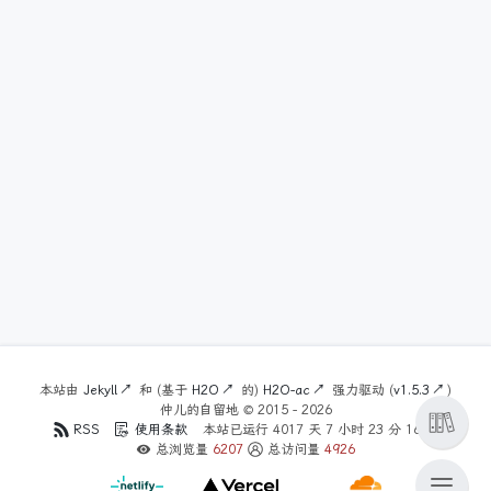
本站由
Jekyll
和 (基于
H2O
的)
H2O-ac
强力驱动 (
v1.5.3
)
仲儿的自留地 ©
2015 - 2026
RSS
使用条款
本站已运行
4017
天
7
小时
23
分
17
秒
总浏览量
6207
总访问量
4926