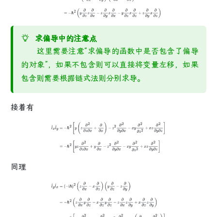
(
z
∂
∂
x
−
x
∂
∂
z
)
=
−
ℏ
2
(
y
∂
∂
z
z
∂
∂
x
−
z
∂
∂
y
z
∂
∂
x
−
y
∂
∂
z
x
∂
∂
z
+
z
∂
∂
y
x
∂
∂
z
)
求偏导中的注意点
这里需要注意“求偏导的函数中是否包含了偏导
的对象”，如果不包含则可以直接将变量左移，如果
包含则需要根据链式法则分别求导。
接着有
l
^
x
l
^
y
=
−
ℏ
2
[
y
(
z
∂
2
∂
z
∂
x
+
∂
∂
x
)
−
z
2
∂
2
∂
y
∂
x
−
x
y
∂
2
∂
z
2
+
x
z
∂
2
∂
y
∂
z
]
=
−
ℏ
2
[
y
z
∂
2
∂
z
∂
x
+
y
∂
∂
x
−
z
2
∂
2
∂
y
∂
x
−
x
y
∂
2
∂
z
2
+
x
z
∂
2
∂
y
∂
z
]
同理
l
^
y
l
^
x
=
(
−
i
ℏ
)
2
(
z
∂
∂
x
−
x
∂
∂
z
)
(
y
∂
∂
z
−
z
∂
∂
y
)
=
−
ℏ
2
(
z
∂
∂
x
y
∂
∂
z
−
x
∂
∂
z
y
∂
∂
z
−
z
∂
∂
x
z
∂
∂
y
+
x
∂
∂
z
z
∂
∂
y
)
=
−
ℏ
2
[
y
z
∂
2
∂
x
∂
z
−
x
y
∂
2
∂
z
2
−
z