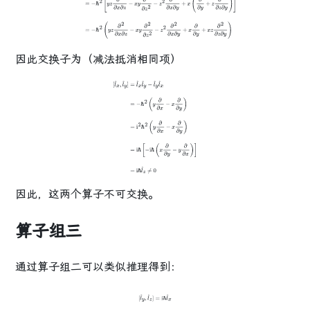
2
∂
2
∂
x
∂
y
+
x
(
∂
∂
y
+
z
∂
2
∂
z
∂
y
)
]
=
−
ℏ
2
(
y
z
∂
2
∂
x
∂
z
−
x
y
∂
2
∂
z
2
−
z
2
∂
2
∂
x
∂
y
+
x
∂
∂
y
+
x
z
∂
2
∂
z
∂
y
)
因此交换子为（减法抵消相同项）
[
l
^
x
,
l
^
y
]
=
l
^
x
l
^
y
−
l
^
y
l
^
x
=
−
ℏ
2
(
y
∂
∂
x
−
x
∂
∂
y
)
=
i
2
ℏ
2
(
y
∂
∂
x
−
x
∂
∂
y
)
=
i
ℏ
[
−
i
ℏ
(
x
∂
∂
y
−
y
∂
∂
x
)
]
=
i
ℏ
l
^
z
≠
0
因此，这两个算子
不可交换
。
算子组三
通过算子组二可以类似推理得到：
[
l
^
y
,
l
^
z
]
=
i
ℏ
l
^
x