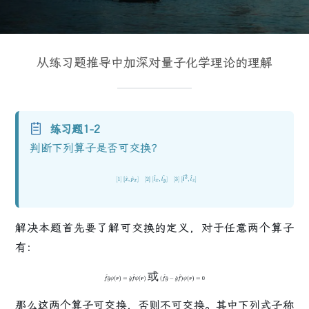
从练习题推导中加深对量子化学理论的理解
练习题1-2
判断下列算子是否
可交换
？
[
1
]
[
x
^
,
p
^
x
]
[
2
]
[
l
^
x
,
l
y
^
]
[
3
]
[
l
^
2
,
l
^
z
]
解决本题首先要了解
可交换
的定义，对于任意两个算子
有：
或
f
^
g
^
ψ
(
r
)
=
g
^
f
^
ψ
(
r
)
或
(
f
^
g
^
−
g
^
f
^
)
ψ
(
r
)
=
0
那么这两个算子
可交换
，否则
不可交换
。其中下列式子称