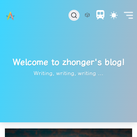
🎲
Welcome to zhonger's blog!
Writing, writing, writing ...